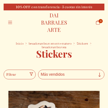
10% OFF con transferencia · 3 cuotas sin interés
DAI
BARRALES
0
ARTE
Inicio
>
breadcrumbs.momento-matero
>
Stickers
>
breadcrumbs.rosa
Stickers
Filtrar