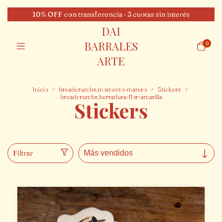
10% OFF con transferencia · 3 cuotas sin interés
DAI
BARRALES
0
ARTE
Inicio
>
breadcrumbs.momento-matero
>
Stickers
>
breadcrumbs.herradura-flor-amarilla
Stickers
Filtrar