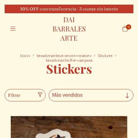
10% OFF con transferencia · 3 cuotas sin interés
DAI
BARRALES
0
ARTE
Inicio
>
breadcrumbs.momento-matero
>
Stickers
>
breadcrumbs.flor-campera
Stickers
Filtrar