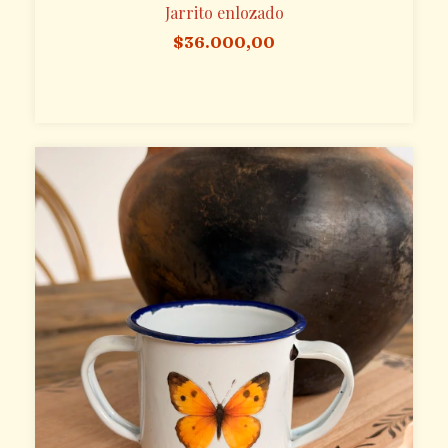
Jarrito enlozado
$36.000,00