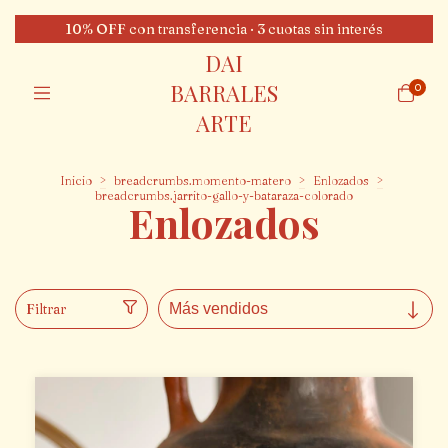
10% OFF con transferencia · 3 cuotas sin interés
DAI
BARRALES
0
ARTE
Inicio
>
breadcrumbs.momento-matero
>
Enlozados
>
breadcrumbs.jarrito-gallo-y-bataraza-colorado
Enlozados
Filtrar